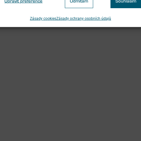
Upravit preference
Odmítám
Souhlasím
Zásady cookies
Zásady ochrany osobních údajů