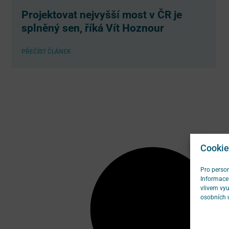
Projektovat nejvyšší most v ČR je
splněný sen, říká Vít Hoznour
PŘEČÍST ČLÁNEK
Cookie
Pro person
Informace 
vlivem vyu
osobních 