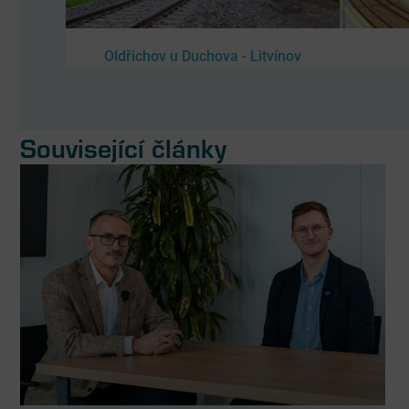
Oldřichov u Duchova - Litvínov
Související články