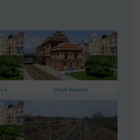
u K.
Mladá Boleslav