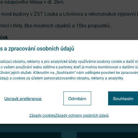
e náspového tělesa v dl. 2km.
 nové budovy v ŽST Louka u Litvínova a rekonstrukce výpravní 
lnici I.třídy, 8ks mostních objektů a 10ks propustků .
aček
s a zpracování osobních údajů
alizaci obsahu, reklamy a pro analytické účely využíváme soubory cookie a další sl
o vašem používání webu sdílíme s partnery, kteří je mohou kombinovat s dalšími ú
žívání jejich služeb. Kliknutím na „Souhlasím“ nám udělujete povolení ke zpracován
údajů a cookies za účelem personalizovaného obsahu, reklamy a analytiky.
Upravit preference
Odmítám
Souhlasím
Zásady cookies
Zásady ochrany osobních údajů