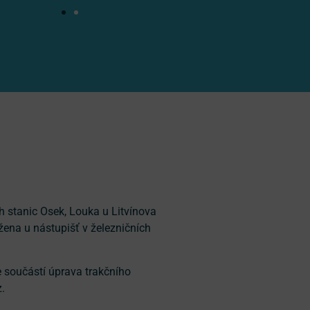
ch stanic Osek, Louka u Litvínova
žena u nástupišť v železničních
e součástí úprava trakčního
.