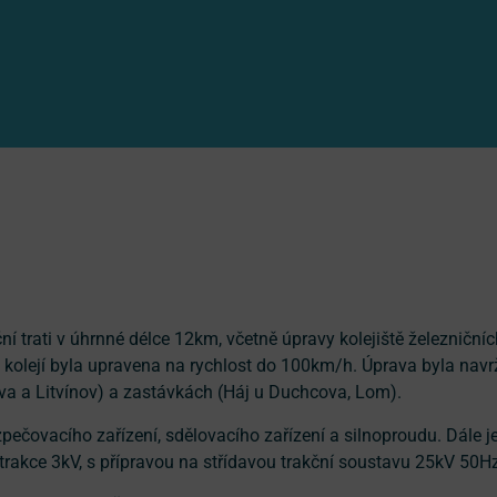
ní trati v úhrnné délce 12km, včetně úpravy kolejiště železniční
K kolejí byla upravena na rychlost do 100km/h. Úprava byla navr
ova a Litvínov) a zastávkách (Háj u Duchcova, Lom).
pečovacího zařízení, sdělovacího zařízení a silnoproudu. Dále j
rakce 3kV, s přípravou na střídavou trakční soustavu 25kV 50Hz