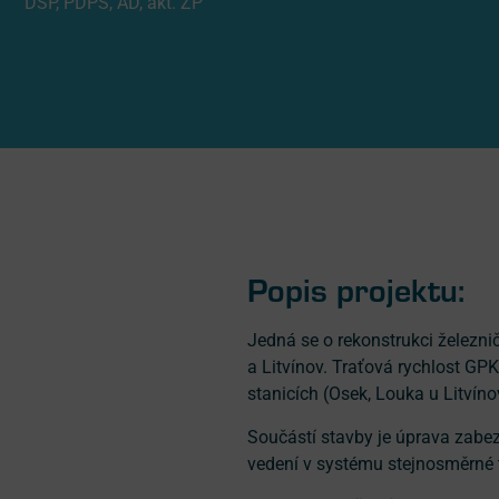
DSP, PDPS, AD, akt. ZP
Popis projektu:
Jedná se o rekonstrukci železnič
a Litvínov. Traťová rychlost GP
stanicích (Osek, Louka u Litvín
Součástí stavby je úprava zabez
vedení v systému stejnosměrné t