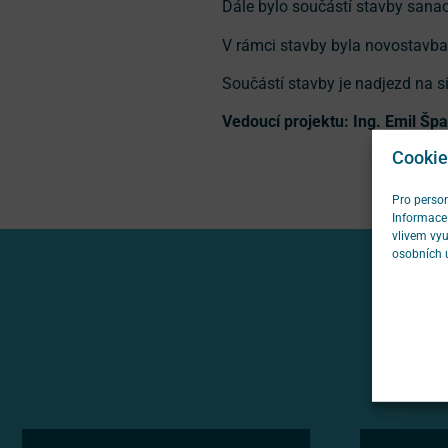
Dále bylo součástí stavby sanac
V rámci stavby byla novostavba
Součástí stavby je nadjezd na si
Vedoucí projektu: Ing. Emil Šp
Cookie
Pro person
Informace 
vlivem vyu
osobních 