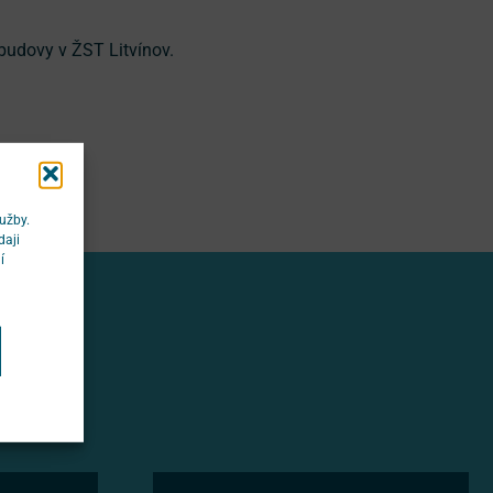
budovy v ŽST Litvínov.
užby.
daji
í