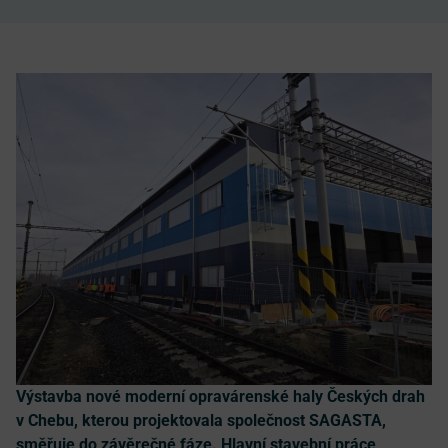
Výstavba nové moderní opravárenské haly Českých drah
v Chebu, kterou projektovala společnost SAGASTA,
směřuje do závěrečné fáze. Hlavní stavební práce