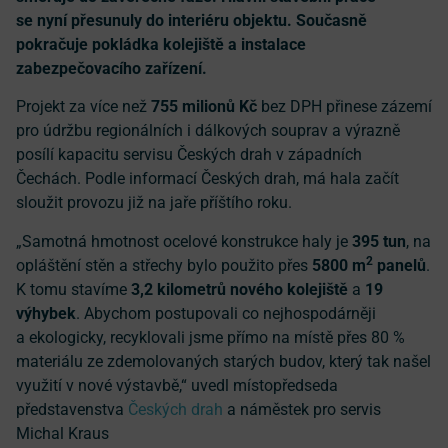
se nyní přesunuly do interiéru objektu. Současně
pokračuje pokládka kolejiště a instalace
zabezpečovacího zařízení.
Projekt za více než
755 milionů Kč
bez DPH přinese zázemí
pro údržbu regionálních i dálkových souprav a výrazně
posílí kapacitu servisu Českých drah v západních
Čechách. Podle informací Českých drah, má hala začít
sloužit provozu již na jaře příštího roku.
„Samotná hmotnost ocelové konstrukce haly je
395 tun
, na
2
opláštění stěn a střechy bylo použito přes
5800 m
panelů
.
K tomu stavíme
3,2 kilometrů nového kolejiště
a
19
výhybek
. Abychom postupovali co nejhospodárněji
a ekologicky, recyklovali jsme přímo na místě přes 80 %
materiálu ze zdemolovaných starých budov, který tak našel
využití v nové výstavbě,“ uvedl místopředseda
představenstva
Českých drah
a náměstek pro servis
Michal Kraus