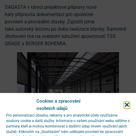
SAGASTA v rámci projektové přípravy nové
haly připravila dokumentaci pro společné
povolení a provádění stavby. Zajistili jsme
také autorský dozoru po dobu realizace stavby. Samotné
zhotovení má na svědomí sdružení společností TSS
GRADE a BERGER BOHEMIA.
Cookies a zpracování
osobních údajů
Pro personalizaci obsahu, reklamy a pro analytické účely využíváme
soubory cookie a další služby. Informace o vašem používání webu sdílíme s
partnery, kteří je mohou kombinovat s dalšími údaji vlivem využívání jejich
služeb. Kliknutím na „Souhlasím“ nám udělujete povolení ke zpracování