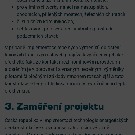
pro eliminaci tvorby náledí na nástupištích,
chodnících, přilehlých mostech, železničních tratích
či silničních komunikacích,
ochlazování příp. vytápění vnitřního prostředí
podzemních staveb
V případě implementace tepelných výměníků do ostění
liniových tunelových staveb přispívá k vyšší energetické
efektivitě fakt, že kontakt mezi horninovým prostředím
a ostěním je v porovnání s vrtanými tepelnými výměníky,
pilotami či plošnými základy mnohem rozsáhlejší a tato
konstrukce je tedy z hlediska množství vyměněného tepla
efektivnější.
3. Zaměření projektu
Česká republika v implementaci technologie energetických
geokonstrukcí ve srovnání se zahraničím výrazně
zaostává. V rámci České republiky je dosud realizováno