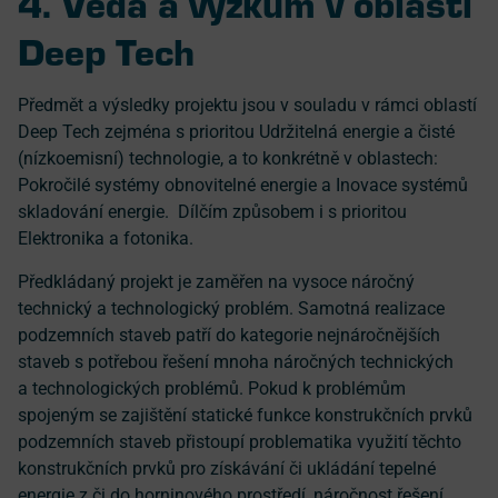
4. Věda a výzkum v oblasti
Deep Tech
Předmět a výsledky projektu jsou v souladu v rámci oblastí
Deep Tech zejména s prioritou Udržitelná energie a čisté
(nízkoemisní) technologie, a to konkrétně v oblastech:
Pokročilé systémy obnovitelné energie a Inovace systémů
skladování energie. Dílčím způsobem i s prioritou
Elektronika a fotonika.
Předkládaný projekt je zaměřen na vysoce náročný
technický a technologický problém. Samotná realizace
podzemních staveb patří do kategorie nejnáročnějších
staveb s potřebou řešení mnoha náročných technických
a technologických problémů. Pokud k problémům
spojeným se zajištění statické funkce konstrukčních prvků
podzemních staveb přistoupí problematika využití těchto
konstrukčních prvků pro získávání či ukládání tepelné
energie z či do horninového prostředí, náročnost řešení