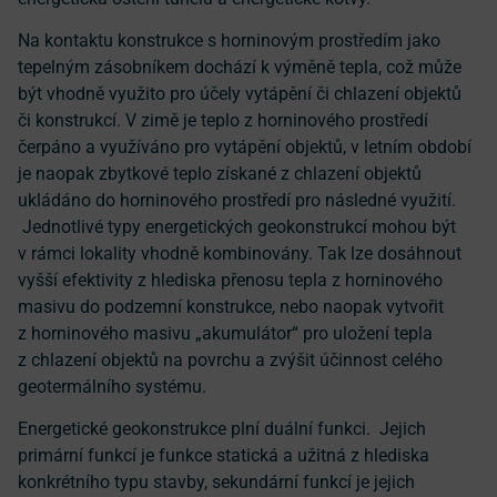
Na kontaktu konstrukce s horninovým prostředím jako
tepelným zásobníkem dochází k výměně tepla, což může
být vhodně využito pro účely vytápění či chlazení objektů
či konstrukcí. V zimě je teplo z horninového prostředí
čerpáno a využíváno pro vytápění objektů, v letním období
je naopak zbytkové teplo získané z chlazení objektů
ukládáno do horninového prostředí pro následné využití.
Jednotlivé typy energetických geokonstrukcí mohou být
v rámci lokality vhodně kombinovány. Tak lze dosáhnout
vyšší efektivity z hlediska přenosu tepla z horninového
masivu do podzemní konstrukce, nebo naopak vytvořit
z horninového masivu „akumulátor“ pro uložení tepla
z chlazení objektů na povrchu a zvýšit účinnost celého
geotermálního systému.
Energetické geokonstrukce plní duální funkci. Jejich
primární funkcí je funkce statická a užitná z hlediska
konkrétního typu stavby, sekundární funkcí je jejich