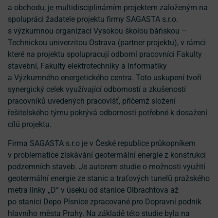
a obchodu, je multidisciplinárním projektem založeným na
spolupráci žadatele projektu firmy SAGASTA s.r.o.
s výzkumnou organizací Vysokou školou báňskou –
Technickou univerzitou Ostrava (partner projektu), v rámci
které na projektu spolupracují odborní pracovníci Fakulty
stavební, Fakulty elektrotechniky a informatiky
a Výzkumného energetického centra. Toto uskupení tvoří
synergický celek využívající odborností a zkušeností
pracovníků uvedených pracovišť, přičemž složení
řešitelského týmu pokrývá odbornosti potřebné k dosažení
cílů projektu.
Firma SAGASTA s.r.o je v České republice průkopníkem
v problematice získávání geotermální energie z konstrukcí
podzemních staveb. Je autorem studie o možnosti využití
geotermální energie ze stanic a traťových tunelů pražského
metra linky „D“ v úseku od stanice Olbrachtova až
po stanici Depo Písnice zpracované pro Dopravní podnik
hlavního města Prahy. Na základě této studie byla na