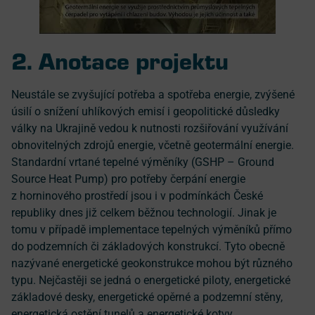
2. Anotace projektu
Neustále se zvyšující potřeba a spotřeba energie, zvýšené
úsilí o snížení uhlíkových emisí i geopolitické důsledky
války na Ukrajině vedou k nutnosti rozšiřování využívání
obnovitelných zdrojů energie, včetně geotermální energie.
Standardní vrtané tepelné výměníky (GSHP – Ground
Source Heat Pump) pro potřeby čerpání energie
z horninového prostředí jsou i v podmínkách České
republiky dnes již celkem běžnou technologií. Jinak je
tomu v případě implementace tepelných výměníků přímo
do podzemních či základových konstrukcí. Tyto obecně
nazývané energetické geokonstrukce mohou být různého
typu. Nejčastěji se jedná o energetické piloty, energetické
základové desky, energetické opěrné a podzemní stěny,
energetická ostění tunelů a energetické kotvy.