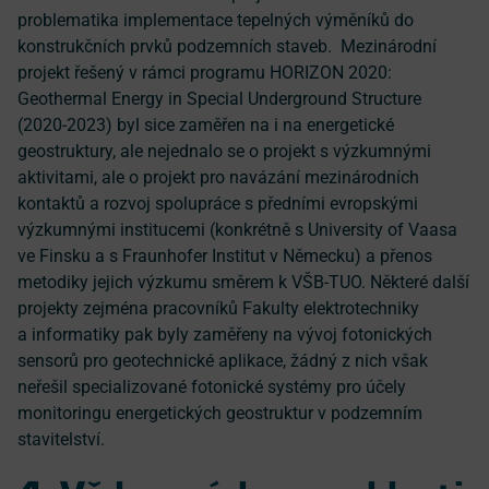
problematika implementace tepelných výměníků do
konstrukčních prvků podzemních staveb. Mezinárodní
projekt řešený v rámci programu HORIZON 2020:
Geothermal Energy in Special Underground Structure
(2020-2023) byl sice zaměřen na i na energetické
geostruktury, ale nejednalo se o projekt s výzkumnými
aktivitami, ale o projekt pro navázání mezinárodních
kontaktů a rozvoj spolupráce s předními evropskými
výzkumnými institucemi (konkrétně s University of Vaasa
ve Finsku a s Fraunhofer Institut v Německu) a přenos
metodiky jejich výzkumu směrem k VŠB-TUO. Některé další
projekty zejména pracovníků Fakulty elektrotechniky
a informatiky pak byly zaměřeny na vývoj fotonických
sensorů pro geotechnické aplikace, žádný z nich však
neřešil specializované fotonické systémy pro účely
monitoringu energetických geostruktur v podzemním
stavitelství.