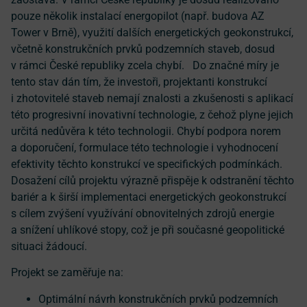
pouze několik instalací energopilot (např. budova AZ
Tower v Brně), využití dalších energetických geokonstrukcí,
včetně konstrukčních prvků podzemních staveb, dosud
v rámci České republiky zcela chybí. Do značné míry je
tento stav dán tím, že investoři, projektanti konstrukcí
i zhotovitelé staveb nemají znalosti a zkušenosti s aplikací
této progresivní inovativní technologie, z čehož plyne jejich
určitá nedůvěra k této technologii. Chybí podpora norem
a doporučení, formulace této technologie i vyhodnocení
efektivity těchto konstrukcí ve specifických podmínkách.
Dosažení cílů projektu výrazně přispěje k odstranění těchto
bariér a k širší implementaci energetických geokonstrukcí
s cílem zvýšení využívání obnovitelných zdrojů energie
a snížení uhlíkové stopy, což je při současné geopolitické
situaci žádoucí.
Projekt se zaměřuje na:
Optimální návrh konstrukčních prvků podzemních