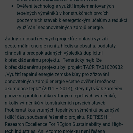
Ověření technologie využití implementovaných
tepelných výměníků v konstrukčních prvcích
podzemních staveb k energetickým účelům a redukci
využívání neobnovitelných zdrojů energie.
Žádný z dosud řešených projektů z oblasti využití
geotermální energie není z hlediska obsahu, podstaty,
činností a předpokládaných výsledků duplicitní
k předkládanému projektu. Tematicky nejblíže
k předkládanému projektu byl projekt TAČR TA01020932
„Využití tepelné energie zemské kůry pro zřizování
obnovitelných zdrojů energie včetně ověření možnosti
akumulace tepla“ (2011 – 2014), který byl však zaměřen
pouze na problematiku vrtaných tepelných výměníků,
nikoliv výměníků v konstrukčních prvcích staveb.
Problematikou vrtaných tepelných výměníků se zabývá
i dílčí část současně řešeného projektu REFRESH –
Research Excellence For REgion Sustainability and High-
tech Industries. Ani v tomto projektu není řešena