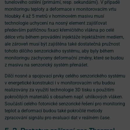
tunelového ostění (primární, resp. sekundární). V případě
monitoringu teploty a deformace v monitorovacím vrtu
hloubky 4 až 5 metrů v horninovém masivu musí
technologie uchycení na nosný element zajišťovat
především patřičnou fixaci křemičitého vlákna po celé
délce vrtu během provádění injektáže injektážním mediem,
ale zároveň musí být zajištěna také dostatečná pružnost
tohoto dílčího senzorického systému, aby byly během
monitoringu zachyceny deformační změny, které se budou
z masivu na senzorický systém přenášet.
Dílčí nosné a spojovací prvky celého senzorického systému
v energetické konstrukci i v monitorovacím vrtu budou
realizovány za využití technologie 3D tisku s použitím
pokročilých materiálů s obsahem např. uhlíkových vláken.
Součástí celého fotonické senzorické řešení pro monitoring
teplot a deformací budou také pokročilé metody
zpracování signálu pro evaluaci dat v reálném čase.
5. 3 Prototyp zařízení pro Thermal