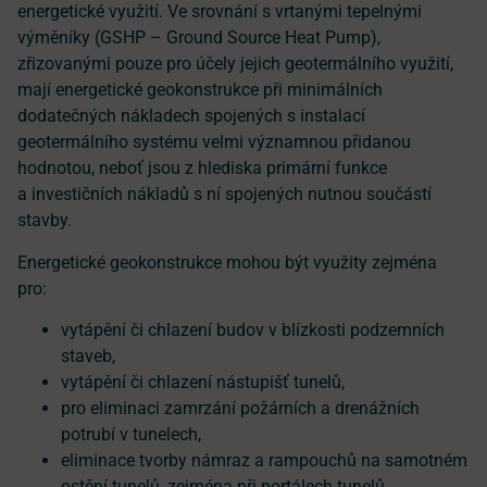
energetické využití. Ve srovnání s vrtanými tepelnými
výměníky (GSHP – Ground Source Heat Pump),
zřizovanými pouze pro účely jejich geotermálního využití,
mají energetické geokonstrukce při minimálních
dodatečných nákladech spojených s instalací
geotermálního systému velmi významnou přidanou
hodnotou, neboť jsou z hlediska primární funkce
a investičních nákladů s ní spojených nutnou součástí
stavby.
Energetické geokonstrukce mohou být využity zejména
pro:
vytápění či chlazení budov v blízkosti podzemních
staveb,
vytápění či chlazení nástupišť tunelů,
pro eliminaci zamrzání požárních a drenážních
potrubí v tunelech,
eliminace tvorby námraz a rampouchů na samotném
ostění tunelů, zejména při portálech tunelů,