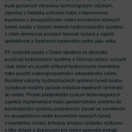
bude pozornost věnována technologickým otázkám,
zejména z hlediska uchycení trubic s teplonosnou
kapalinou v dvouplášťovém ostění konvenčně ražených
tunelů tunelu s různým řešením hydroizolačního systému
s cílem eliminovat porušení těsnosti izolace a zajistit
spolehlivost a funkčnost tunelového ostění jako celku.
Při výstavbě tunelů v České republice se zpravidla
používají hydroizolační systémy s fóliovou izolací, vyloučit
však nelze ani použití stříkané hydroizolační membrány
nebo použití vodonepropustného sekundárního ostění.
Rozdílné varianty hydroizolačních systémů tunelů budou
vyžadovat rozdílný způsob instalace tepelných výměníků
do ostění. Projekt předpokládá výzkum technologických
aspektů implementace trubic geotermálního systému do
konstrukčního systému podzemních staveb se zaměřením
na dvouplášťové ostění konvenčně ražených tunelů
s mezilehlou izolací, kritickou analýzu výsledku výzkumu
v této oblasti a doporučení pro řešení upevnění potrubí