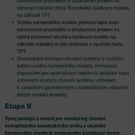
horninovým prostředím a strukturním prvkem na
testovací lokalitě (štola Štramberk), kalibrace modelu
na základě TPT
Tvorba numerického modelu přenosu tepla mezi
horninovým prostředím a strukturním prvkem na
reálné podzemní stavbě a kalibrace modelu na
základě výsledků in-situ testování s využitím testu
TPT
Dlouhodobé simulace chování systému s využitím
kalibrovaného numerického modelu, formulace
doporučení pro optimalizaci čerpání či ukládání tepla
(citlivostní analýza chování systému vzhledem
k variantním geometrickým i materiálovým vstupním
datům modelů modelů).
Etapa V.
Vývoj postupů a metod pro monitoring chování
energetického konstrukčního prvku a okolního
horninového prostředí vystaveného kombinaci termo-