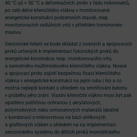
40 °C až + 50 °C a deformačních změn v řádu mikrometrů,
po celé délce křemičitého vlákna v monitorované
energetické konstrukci podzemních staveb, resp.
monitorovacích radiálních vrtů v přilehlém horninovém
masivu.
Senzorické řešení se bude skládat z nosných a spojovacích
prvků určených k implementaci fotonických prvků do
energetické konstrukce, resp. monitorovacího vrtu,
a samotného multimódového křemičitého vlákna. Nosné
a spojovací prvky zajistí bezpečnou fixaci křemičitého
vlákna v energetické konstrukci na jejím rubu i líci a co
možná nejlepší kontakt s ohledem na smršťování betonu
v průběhu jeho zrání. Vlastní křemičité vlákno musí být pak
opatřeno patřičnou ochranou z akrylátových,
polyimidových nebo ormocerových materiálů ideálně
v kombinaci s mikrovrstvou na bázi uhlíkových
a grafitových vláken s ohledem na na implementaci
senzorického systému do dílčích prvků monolitického