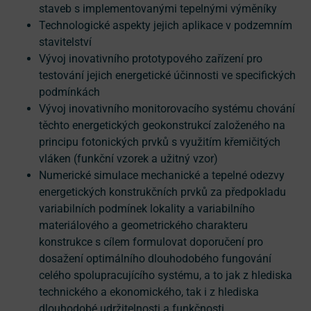
staveb s implementovanými tepelnými výměníky
Technologické aspekty jejich aplikace v podzemním
stavitelství
Vývoj inovativního prototypového zařízení pro
testování jejich energetické účinnosti ve specifických
podmínkách
Vývoj inovativního monitorovacího systému chování
těchto energetických geokonstrukcí založeného na
principu fotonických prvků s využitím křemičitých
vláken (funkční vzorek a užitný vzor)
Numerické simulace mechanické a tepelné odezvy
energetických konstrukčních prvků za předpokladu
variabilních podmínek lokality a variabilního
materiálového a geometrického charakteru
konstrukce s cílem formulovat doporučení pro
dosažení optimálního dlouhodobého fungování
celého spolupracujícího systému, a to jak z hlediska
technického a ekonomického, tak i z hlediska
dlouhodobé udržitelnosti a funkčnosti.