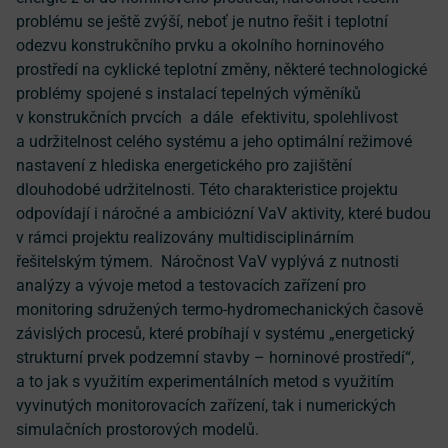
problému se ještě zvýší, neboť je nutno řešit i teplotní
odezvu konstrukčního prvku a okolního horninového
prostředí na cyklické teplotní změny, některé technologické
problémy spojené s instalací tepelných výměníků
v konstrukčních prvcích a dále efektivitu, spolehlivost
a udržitelnost celého systému a jeho optimální režimové
nastavení z hlediska energetického pro zajištění
dlouhodobé udržitelnosti. Této charakteristice projektu
odpovídají i náročné a ambiciózní VaV aktivity, které budou
v rámci projektu realizovány multidisciplinárním
řešitelským týmem. Náročnost VaV vyplývá z nutnosti
analýzy a vývoje metod a testovacích zařízení pro
monitoring sdružených termo-hydromechanických časově
závislých procesů, které probíhají v systému „energetický
strukturní prvek podzemní stavby – horninové prostředí“,
a to jak s využitím experimentálních metod s využitím
vyvinutých monitorovacích zařízení, tak i numerických
simulačních prostorových modelů.