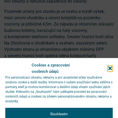
loci lokality a nerušivě zapadnout do lokality.
Pozemek určený pro stavbu je ve svahu a rozdíl výšek,
mezi úrovní chodníku a úrovní kolejiště na pozemku
vozovny, je přibližně 4,5m. Ze západu je ohraničen stávající
budovou kotelny, navazující na haly vozovny,
a kontejnerem telefonní ústředny. Severní hranici tvoří ulice
Na Ořechovce s chodníkem a svahem, osazeným zelení.
Východní strana je ohraničena objektem měnírny DPP
a severní hranici tvoří opěrná stěna kolejové harfy
vozovny.
Cookies a zpracování
osobních údajů
Severní obrys navrhované haly potvrzuje uliční čáru danou
Pro personalizaci obsahu, reklamy a pro analytické účely využíváme
nárožní budovou č.p. 132, rampou měnírny č.p. 1062,
soubory cookie a další služby. Informace o vašem používání webu sdílíme s
historickým oplocením na severozápadním nároží areálu
partnery, kteří je mohou kombinovat s dalšími údaji vlivem využívání jejich
a pěticí řadových obytných domů mezi ulicemi Slunnou
služeb. Kliknutím na „Souhlasím“ nám udělujete povolení ke zpracování
osobních údajů a cookies za účelem personalizovaného obsahu, reklamy a
a Strmou.
analytiky.
Západní část jižního obrysu sleduje opěrnou stěnu
Souhlasím
vymezující tramvajovou harfu (harfa bude souběžně