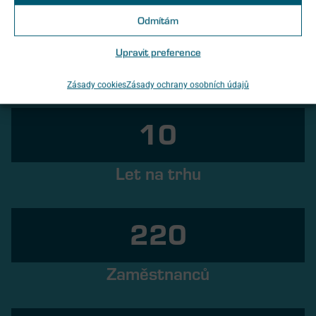
modernizována v rámci související stavební akce).
Odmítám
Vedoucí projektu: Ing. arch. Vítězslav Glomb
Upravit preference
Zásady cookies
Zásady ochrany osobních údajů
10
Let na trhu
220
Zaměstnanců